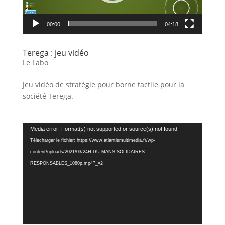
00:00
04:18
Terega : jeu vidéo
Le Labo
Jeu vidéo de stratégie pour borne tactile pour la
société Terega.
Lecteur
Media error: Format(s) not supported or source(s) not found
vidéo
Télécharger le fichier: https://www.atlantismultimedia.fr/wp-
content/uploads/2021/03/24H-DU-MANS-SOLIDAIRES-
RESPONSABLES_1080p.mp4?_=2