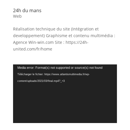
24h du mans
Web
Réalisation technique du site (Intégration et
developpement) Graphisme et contenu multimédia :
Agence Win-win.com Site : https://24h-
united.com/fr/home
Lecteur
Media error: Format(s) not supported or source(s) not found
vidéo
Télécharger le fichier: https://www.atlantismultimedia.fr/wp-
content/uploads/2021/03/final.mp4?_=3